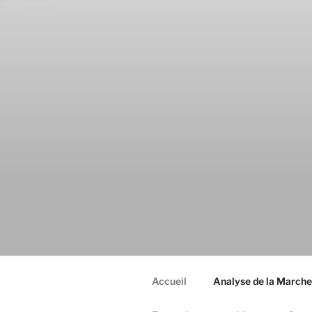
SAMMED
pour l'évaluation et la rééduca
Accueil
Analyse de la March